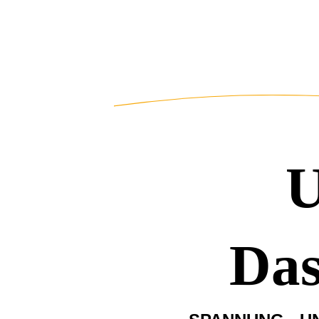
U
Das