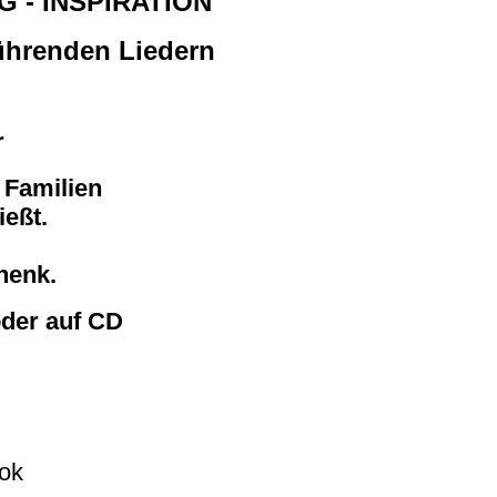
 - INSPIRATION
rührenden Liedern
r
 Familien
ießt.
henk.
oder auf CD
ook