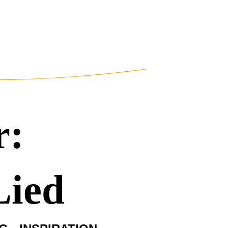
r:
Lied