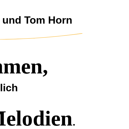
e und Tom Horn
mmen,
lich
elodien
.