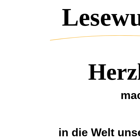
Lesew
H
erz
mac
in die Welt uns