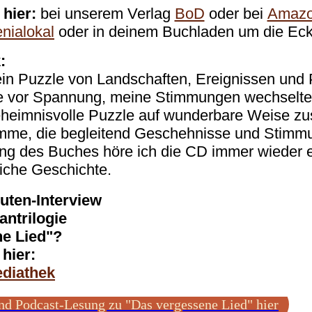
 hier:
bei unserem Verlag
BoD
oder bei
Amaz
nialokal
oder in deinem Buchladen um die Eck
:
ein Puzzle von Landschaften, Ereignissen und 
te vor Spannung, meine Stimmungen wechselt
geheimnisvolle Puzzle auf wunderbare Weise z
mme, die begleitend Geschehnisse und Stimmun
g des Buches höre ich die CD immer wieder e
liche Geschichte.
nuten-Interview
ntrilogie
e Lied"?
 hier:
ediathek
nd Podcast-Lesung zu "Das vergessene Lied" hier