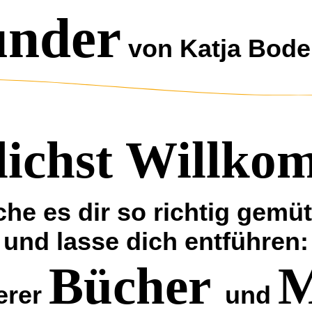
under
von Katja Bod
lichst Willko
he es dir so richtig gemüt
und lasse dich entführen:
Bücher
M
erer
und