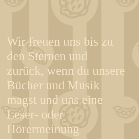
Wir freuen uns bis zu
den Sternen und
zurück, wenn du unsere
Bücher und Musik
magst und uns eine
Leser- oder
Hörermeinung