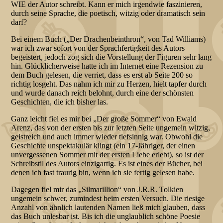
WIE der Autor schreibt. Kann er mich irgendwie faszinieren,
durch seine Sprache, die poetisch, witzig oder dramatisch sein
darf?
Bei einem Buch („Der Drachenbeinthron“, von Tad Williams)
war ich zwar sofort von der Sprachfertigkeit des Autors
begeistert, jedoch zog sich die Vorstellung der Figuren sehr lang
hin. Glücklicherweise hatte ich im Internet eine Rezension zu
dem Buch gelesen, die verriet, dass es erst ab Seite 200 so
richtig losgeht. Das nahm ich mir zu Herzen, hielt tapfer durch
und wurde danach reich belohnt, durch eine der schönsten
Geschichten, die ich bisher las.
Ganz leicht fiel es mir bei „Der große Sommer“ von Ewald
Arenz, das von der ersten bis zur letzten Seite ungemein witzig,
geistreich und auch immer wieder tiefsinnig war. Obwohl die
Geschichte unspektakulär klingt (ein 17-Jähriger, der einen
unvergessenen Sommer mit der ersten Liebe erlebt), so ist der
Schreibstil des Autors einzigartig. Es ist eines der Bücher, bei
denen ich fast traurig bin, wenn ich sie fertig gelesen habe.
Dagegen fiel mir das „Silmarillion“ von J.R.R. Tolkien
ungemein schwer, zumindest beim ersten Versuch. Die riesige
Anzahl von ähnlich lautenden Namen ließ mich glauben, dass
das Buch unlesbar ist. Bis ich die unglaublich schöne Poesie